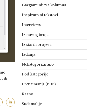
Gargamunijeva kolumna
Inspirativni tekstovi
Interviews
Iz novog broja
Iz starih brojeva
Izdanja
Nekategorizirano
ćemo
Pod kategorije
obili
Preuzimanja (PDF)
Razno
Sudamalije