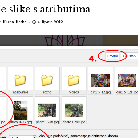
 slike s atributima
y:
Krsna-Katha
4. lipnja 2012.