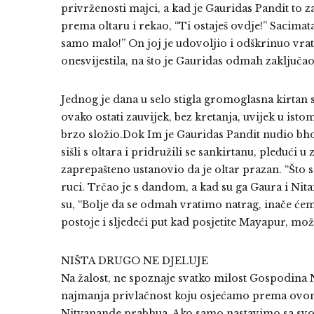
privrženosti majci, a kad je Gauridas Pandit to z
prema oltaru i rekao, “Ti ostaješ ovdje!” Sacimata
samo malo!” On joj je udovoljio i odškrinuo vrata
onesvijestila, na što je Gauridas odmah zaključao
Jednog je dana u selo stigla gromoglasna kirtan 
ovako ostati zauvijek, bez kretanja, uvijek u ist
brzo složio.Dok Im je Gauridas Pandit nudio bh
sišli s oltara i pridružili se sankirtanu, pleđući
zaprepašteno ustanovio da je oltar prazan. “Što 
ruci. Trčao je s dandom, a kad su ga Gaura i Nitai
su, “Bolje da se odmah vratimo natrag, inače ćemo
postoje i sljedeći put kad posjetite Mayapur, može
NIŠTA DRUGO NE DJELUJE
Na žalost, ne spoznaje svatko milost Gospodina N
najmanja privlačnost koju osjećamo prema ovo
Nityanande prabhua. Ako samo nastavimo sa svo