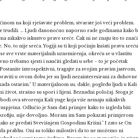
činom na koji rješavate problem, stvarate još veći problem.
 se trudili. … Ljudi danonoćno naporno rade godinama kako b
ma nikakvo iskustvo prave sreće. Čak ni ne znaju što to znači
No, to nije sreća. Yogiji su ti koji počinju kušati pravu sreću
ose sve vrste materijalnih uznemirenja, okreću se u vlastitu
vno trebamo sjesti i naučiti gledati u sebe – to je početak
ostanite introspektivni, tragajte za svojim pravim jastvom,
praviti u ovom dobu jer su ljudi nezainteresirani za duhovne
 kada ostarim.” U materijalnom su, dakle, pogledu ljudi u Kali
i život, strašno su spori i lijeni. Beznadni položaj. Stoga je
bodi ova stvorenja Kali yuge koja više nemaju nikakvih
uspješna. Odlučio je Sam dati primjer kako to izgleda biti
ilozofiju, nije dovoljno. Moram im Sam pokazati primjerom
kako se predati Svevišnjem Gospodinu Krišni.” I zato se On
a prabhu. Oni su toliko milostivi da to ne možemo ni