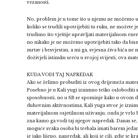
vezanosti.
No, problem je u tome što u njemu ne možemo uživ
koliko se trudili upotrijebiti tu ruku, ne možete je
trudimo što vještije upravljati materijalnom ener
no nikako je ne možemo upotrijebiti tako da bismo 
mrtav i besvjestan, a mi ga, svjesna živa bića n
doživjeli istinsku sreću u svojoj svijesti, ova m
KUDA VODI TAJ NAPREDAK
Ako se želimo probuditi iz ovog drijemeža mate
Posebno je u Kali yugi iznimno teško osloboditi 
sposobnosti, no u SB se spominje kako u ovom d
duhovnim aktivnostima, Kali yuga stvor je iznim
materijalnom osjetilnom uživanju, onda je vrlo br
zna kamo ga vodi taj njegov napredak. Danas se, 
moguće svaka osoba bi trebala imati barem jedan 
je jako lijepo, napredak, ali koji je cilj, gdje je 