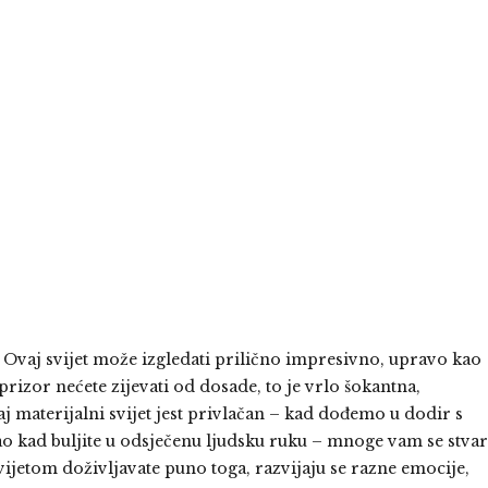
Ovaj svijet može izgledati prilično impresivno, upravo kao
 prizor nećete zijevati od dosade, to je vrlo šokantna,
 materijalni svijet jest privlačan – kad dođemo u dodir s
ao kad buljite u odsječenu ljudsku ruku – mnoge vam se stvar
vijetom doživljavate puno toga, razvijaju se razne emocije,