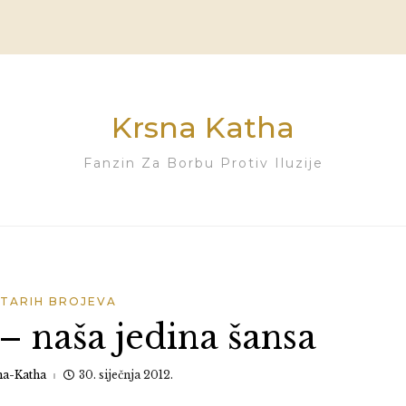
Krsna Katha
Fanzin Za Borbu Protiv Iluzije
STARIH BROJEVA
 – naša jedina šansa
na-Katha
30. siječnja 2012.