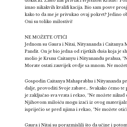
dokučiti. Zašto nas privlači svjesnost Krišne? P
imao nikakvih kvalifi kacija. Bio sam posve prosj
kako to da me je privukao ovaj pokret? Jedino ob
Oni su toliko milostivi!
NE MOŽETE OTIĆI
Jednom su Gaura i Nitai, Nityananda i Caitanya
Pandit. On je bio jedna od rijetkih duša koja je s
molio je Krsnu Caitanyu i Nityanandu prahua, “N
Morate ostati zauvijek ovdje sa mnom. Ne možete
Gospodin Caitanya Mahaprabhu i Nityananda pra
dalje, provoditi Svoje zabave… Svakako ćemo te p
je zaključao sva vrata i rekao, “Ne možete niku
Njihovom milošću mogu izaći iz ovog materijaln
ispriječio se pred njima i rekao, “Ne možete otići
Gaura i Nitai su porazmislili što da učine i potom 