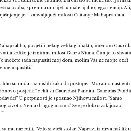
onekad se i sami tome čudimo. Barem što se mene tiče, ja nisa
ečna osoba, spremna umrijeti u materijalnoj egzistenciji. Ali
jašnjenje je – zahvaljujući milosti Caitanye Mahaprabhua.
 Mahaprabhu, posjetili nekog velikog bhaktu, imenom Gaurid
hvatila koliko je iznimna milost Gaura Nitaia. Čim je to shvati
e možete sada napustiti moj dom, molim Vas ne mojte otići.
 me napustiti.”
bhu su onda razmislili kako da postupe. “Moramo nastaviti
onovo posjetiti,” rekli su Gauridasi Panditu. Gauridas Pandi
d odavde!” U potpunosti je spoznao Njihovu milost: “Samo
og života. Nema drugog načina.” Sve je dobro zaključao,
!”
su mu naredili, “Vrlo si vješt stolar. Napravi iz drva naš lik u