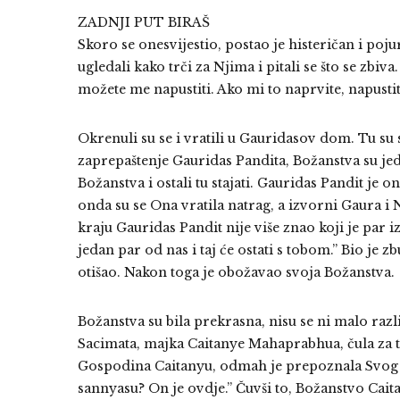
ZADNJI PUT BIRAŠ
Skoro se onesvijestio, postao je histeričan i p
ugledali kako trči za Njima i pitali se što se zbiva
možete me napustiti. Ako mi to naprvite, napustit
Okrenuli su se i vratili u Gauridasov dom. Tu su 
zaprepaštenje Gauridas Pandita, Božanstva su jedn
Božanstva i ostali tu stajati. Gauridas Pandit je 
onda su se Ona vratila natrag, a izvorni Gaura i N
kraju Gauridas Pandit nije više znao koji je par i
jedan par od nas i taj će ostati s tobom.” Bio je z
otišao. Nakon toga je obožavao svoja Božanstva.
Božanstva su bila prekrasna, nisu se ni malo razliko
Sacimata, majka Caitanye Mahaprabhua, čula za ta
Gospodina Caitanyu, odmah je prepoznala Svog tr
sannyasu? On je ovdje.” Čuvši to, Božanstvo Cai