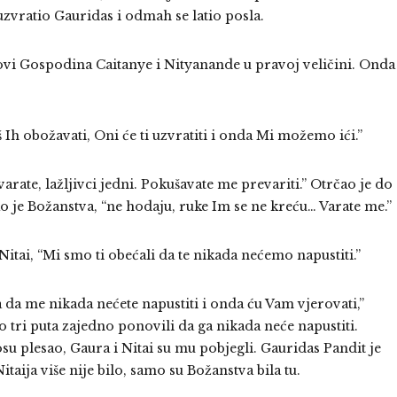
 uzvratio Gauridas i odmah se latio posla.
kovi Gospodina Caitanye i Nityanande u pravoj veličini. Onda
Ih obožavati, Oni će ti uzvratiti i onda Mi možemo ići.”
arate, lažljivci jedni. Pokušavate me prevariti.” Otrčao je do
ao je Božanstva, “ne hodaju, ruke Im se ne kreću… Varate me.”
Nitai, “Mi smo ti obećali da te nikada nećemo napustiti.”
 da me nikada nećete napustiti i onda ću Vam vjerovati,”
o tri puta zajedno ponovili da ga nikada neće napustiti.
su plesao, Gaura i Nitai su mu pobjegli. Gauridas Pandit je
taija više nije bilo, samo su Božanstva bila tu.