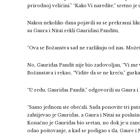
prirodnoj veličini.” “Kako Vi naredite,” sretno je
Nakon nekoliko dana pojavili su se prekrasni li
su Gaura i Nitai rekli Gauridasi Panditu,
“Ova se Božanstva sad ne razlikuju od nas. Možeš 
No, Gauridas Pandit nije bio zadovoljan, “Vi me v
Božanstava i rekao, “Vidite da se ne kreću,” gurk
“U redu, Gauridas Pandit,” odgovorili su Gaura i 
“Samo jednom ste obećali. Sada ponovite tri puta
zahtijevao je Gauridas, a Gaura i Nitai su poslušn
Konačno je Gauridas bio sretan, no dok je u zano
odao poštovanje, a kad se podigao s tla, Gaure i Ni