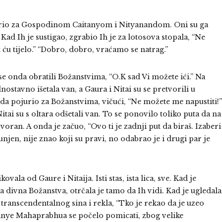
ojurio za Gospodinom Caitanyom i Nityanandom. Oni su ga
. Kad Ih je sustigao, zgrabio Ih je za lotosova stopala, “Ne
 ću tijelo.” “Dobro, dobro, vraćamo se natrag.”
se onda obratili Božanstvima, “O.K sad Vi možete ići.” Na
ostavno išetala van, a Gaura i Nitai su se pretvorili u
onda pojurio za Božanstvima, vičući, “Ne možete me napustiti!”
itai su s oltara odšetali van. To se ponovilo toliko puta da na
zvoran. A onda je začuo, “Ovo ti je zadnji put da biraš. Izaberi
bunjen, nije znao koji su pravi, no odabrao je i drugi par je
vala od Gaure i Nitaija. Isti stas, ista lica, sve. Kad je
 divna Božanstva, otrčala je tamo da Ih vidi. Kad je ugledala
anscendentalnog sina i rekla, “Tko je rekao da je uzeo
tanye Mahaprabhua se počelo pomicati, zbog velike