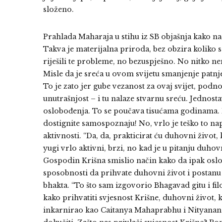
složeno.
Prahlada Maharaja u stihu iz SB objašnja kako na
Takva je materijalna priroda, bez obzira koliko
riješili te probleme, no bezuspješno. No nitko ne
Misle da je sreća u ovom svijetu smanjenje patnje. 
To je zato jer gube vezanost za ovaj svijet, podn
unutrašnjost – i tu nalaze stvarnu sreću. Jednosta
oslobođenja. To se poučava tisućama godinama. P
dostignite samospoznaju! No, vrlo je teško to na
aktivnosti. “Da, da, prakticirat ću duhovni život,
yugi vrlo aktivni, brzi, no kad je u pitanju duhovn
Gospodin Krišna smislio način kako da ipak oslo
sposobnosti da prihvate duhovni život i postanu 
bhakta. “To što sam izgovorio Bhagavad gitu i f
kako prihvatiti svjesnost Krišne, duhovni život, 
inkarnirao kao Caitanya Mahaprabhu i Nityanand