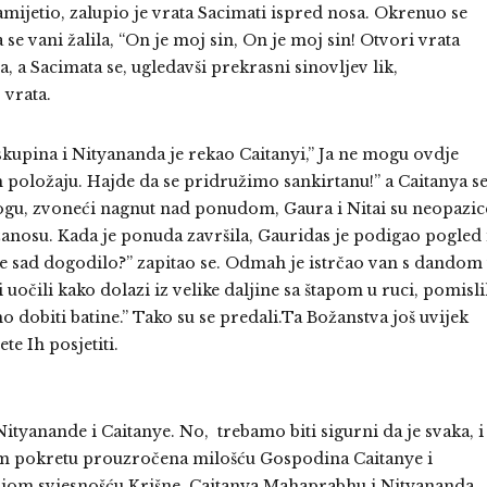
amijetio, zalupio je vrata Sacimati ispred nosa. Okrenuo se
 se vani žalila, “On je moj sin, On je moj sin! Otvori vrata
, a Sacimata se, ugledavši prekrasni sinovljev lik,
 vrata.
skupina i Nityananda je rekao Caitanyi,” Ja ne mogu ovdje
om položaju. Hajde da se pridružimo sankirtanu!” a Caitanya s
ogu, zvoneći nagnut nad ponudom, Gaura i Nitai su neopazic
 u zanosu. Kada je ponuda završila, Gauridas je podigao pogled 
se sad dogodilo?” zapitao se. Odmah je istrčao van s dandom
 uočili kako dolazi iz velike daljine sa štapom u ruci, pomisli
 dobiti batine.” Tako su se predali.Ta Božanstva još uvijek
te Ih posjetiti.
ityanande i Caitanye. No, trebamo biti sigurni da je svaka, i
m pokretu prouzročena milošću Gospodina Caitanye i
jom svjesnošću Krišne, Caitanya Mahaprabhu i Nityananda