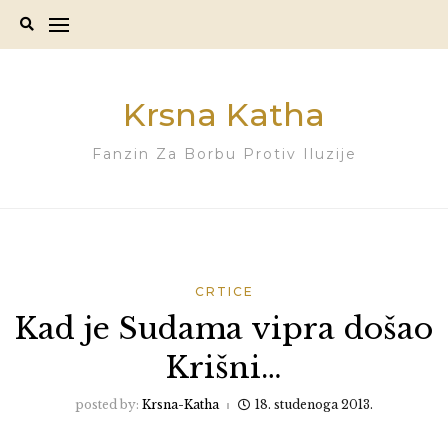
Skip
to
content
Krsna Katha
Fanzin Za Borbu Protiv Iluzije
CRTICE
Kad je Sudama vipra došao
Krišni…
posted by:
Krsna-Katha
18. studenoga 2013.