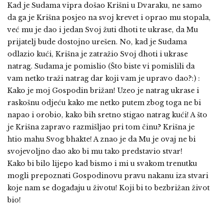
Kad je Sudama vipra došao Krišni u Dvaraku, ne samo
da ga je Krišna posjeo na svoj krevet i oprao mu stopala,
već mu je dao i jedan Svoj žuti dhoti te ukrase, da Mu
prijatelj bude dostojno urešen. No, kad je Sudama
odlazio kući, Krišna je zatražio Svoj dhoti i ukrase
natrag. Sudama je pomislio (Što biste vi pomislili da
vam netko traži natrag dar koji vam je upravo dao?:) :
Kako je moj Gospodin brižan! Uzeo je natrag ukrase i
raskošnu odjeću kako me netko putem zbog toga ne bi
napao i orobio, kako bih sretno stigao natrag kući! A što
je Krišna zapravo razmišljao pri tom činu? Krišna je
htio mahu Svog bhakte! A znao je da Mu je ovaj ne bi
svojevoljno dao ako bi mu tako predstavio stvar!
Kako bi bilo lijepo kad bismo i mi u svakom trenutku
mogli prepoznati Gospodinovu pravu nakanu iza stvari
koje nam se događaju u životu! Koji bi to bezbrižan život
bio!