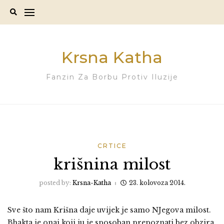
Skip
to
content
Krsna Katha
Fanzin Za Borbu Protiv Iluzije
CRTICE
krišnina milost
posted by:
Krsna-Katha
23. kolovoza 2014.
Sve što nam Krišna daje uvijek je samo NJegova milost.
Bhakta je onaj koji ju je sposoban prepoznati bez obzira