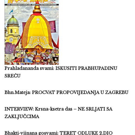
Prahladananda svami: ISKUSITI PRABHUPADINU
SREĆU
Bhn.Mateja: PROCVAT PROPOVIJEDANJA U ZAGREBU
INTERVIEW: Krsna-ksetra das – NE SRLJATI SA
ZAKLJUČCIMA
Bhakti-vijnana gosvami: TERET ODLUKE 2.DIO