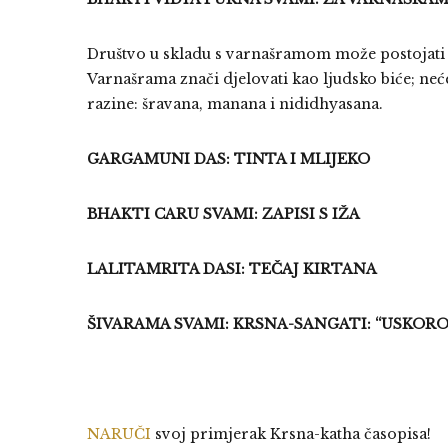
Društvo u skladu s varnašramom može postojati s
Varnašrama znači djelovati kao ljudsko biće; nećet
razine: šravana, manana i nididhyasana.
GARGAMUNI DAS: TINTA I MLIJEKO
BHAKTI CARU SVAMI: ZAPISI S IŽA
LALITAMRITA DASI: TEČAJ KIRTANA
ŠIVARAMA SVAMI: KRSNA-SANGATI: “USKORO 
NARUČI
svoj primjerak Krsna-katha časopisa!