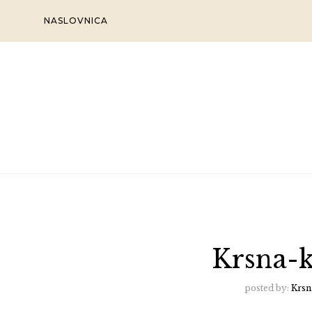
Skip
NASLOVNICA
to
content
Krsna-k
posted by:
Krsn