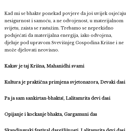
Kad mi se bhakte ponekad povjere da još uvijek osjećaju
nesigurnost i samoću, a ne odvojenost, u materijalnom
svijetu, zaista se rastužim. Trebamo se neprekidno
podsjećati da materijalna energija, iako odvojena,
djeluje pod upravom Svevišnjeg Gospodina Krišne i ne
može djelovati neovisno.
Kakav je taj Krišna, Mahanidhi svami
Kultura je praktična primjena svjetonazora, Devaki dasi
Pa ja sam sankirtan-bhakta!, Lalitamrita devi dasi
Opijanje i kockanje bhakta, Gargamuni das
Skandinavski festival darežljivosti, Lalitamrita devi dasi