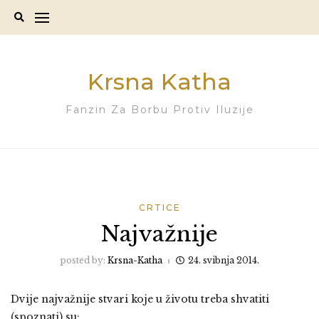
Skip
to
content
Krsna Katha
Fanzin Za Borbu Protiv Iluzije
CRTICE
Najvažnije
posted by:
Krsna-Katha
24. svibnja 2014.
Dvije najvažnije stvari koje u životu treba shvatiti
(spoznati) su: