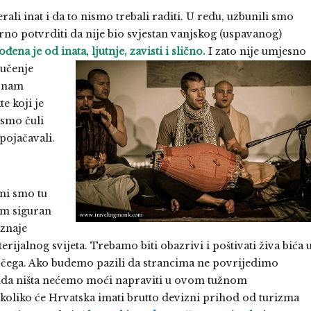
ali inat i da to nismo trebali raditi. U redu, uzbunili smo
gurno potvrditi da nije bio svjestan vanjskog (uspavanog)
đena je od inata, ljutnje,
zavisti i slično.
I zato nije umjesno
vučenje
u nam
e koji je
ismo čuli
pojačavali.
mi smo tu
am siguran
pznaje
ijalnog svijeta. Trebamo biti obazrivi i poštivati živa bića 
g čega. Ako budemo pazili da strancima ne povrijedimo
onda ništa nećemo moći napraviti u ovom tužnom
i koliko će Hrvatska imati brutto devizni prihod od turizma