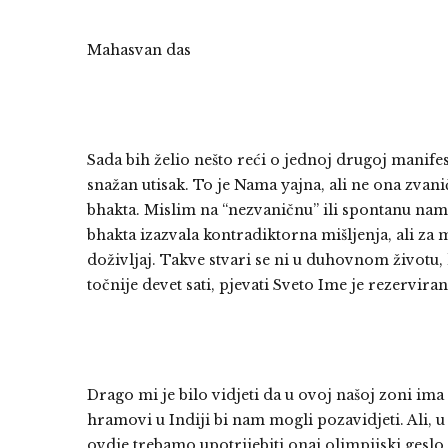
Mahasvan das
Sada bih želio nešto reći o jednoj drugoj manife
snažan utisak. To je Nama yajna, ali ne ona zvan
bhakta. Mislim na “nezvaničnu” ili spontanu nam
bhakta izazvala kontradiktorna mišljenja, ali za
doživljaj. Takve stvari se ni u duhovnom životu, 
točnije devet sati, pjevati Sveto Ime je rezervi
Drago mi je bilo vidjeti da u ovoj našoj zoni ima
hramovi u Indiji bi nam mogli pozavidjeti. Ali, u 
ovdje trebamo upotrijebiti onaj olimpijski geslo