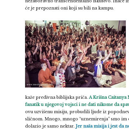
nezaboravno transcendentalno iskustvo. Inače imid
će je prepoznati oni koji su bili na kampu.
kaže predivna biblijska priča.
A Krišna Caitanya 
fanatik u njegovoj vojsci i ne dati nikome da spa
ovu uzvišenu misiju, probudili ljude iz popodnev
sličnom. Mnogo, mnogo “uznemirenja” smo im doni
dolazio je samo nektar.
Jer naša misija i jest da