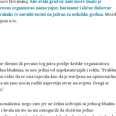
moći Hrvatskoj.
Ako svaki grad uz naše more (malo je
sezoni organizirao nama yajne, hariname i slične duhovne
vakako će navaliti turisti na Jadran za nekoliko godina.
Možd
ujem u to.
ne dirnuo ili pecnuo tog jutra poslije kritike organizatora
a bhaktina, tu noć jedna od najekstatičnijih i rekla: “Prabhu
am vidio da se ona osjećala kao da je stavljena na optuženičku
 mi smo noćas radili najsvetiju stvar na svijetu. Drugi se
i.”
onalizma, nego zato jer ne želim izdvojiti ni jednog bhaktu
i i hvala im što su mi omogućili da doživim jedno