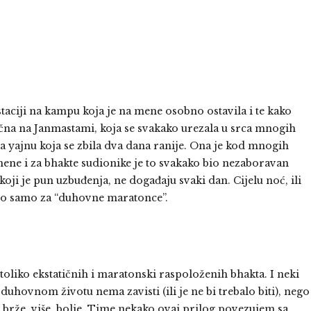
staciji na kampu koja je na mene osobno ostavila i te kako
ična na Janmastami, koja se svakako urezala u srca mnogih
a yajnu koja se zbila dva dana ranije. Ona je kod mnogih
 mene i za bhakte sudionike je to svakako bio nezaboravan
koji je pun uzbuđenja, ne događaju svaki dan. Cijelu noć, ili
rano samo za “duhovne maratonce”.
 toliko ekstatičnih i maratonski raspoloženih bhakta. I neki
duhovnom životu nema zavisti (ili je ne bi trebalo biti), nego
, brže, više, bolje. Time nekako ovaj prilog povezujem sa