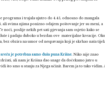
je programa i trajala ujutro do 4.45, odnosno do mangala
 35, ali svima njima ponizno odajem poštovanje jer su meni, a
e noći, poslije nekih pet sati pjevanja sam osjetio kako se
duše i padaju duboko u bezdan ove materijalne kreacije. Ok
, bez obzira na umor od nespavanja koji je skrhao naša tijel
 sreću je potrebna samo duša puna Krišne.
Niko nije znao
 izdržati, ali nam je Krišna dao snage da dočekamo jutro u
di što smo u stanju za Njega učinit. Barem ja to tako vidim. 