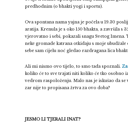
predhodnim (o bhakti yogi i sportu).
Ova spontana nama yajna je počela u 19.30 posli
aratija. Krenula je s oko 150 bhakta, a završila s
vjerovatno i sebi, pokazali snagu Svetog Imena. T
neke gromade katrana otkidaju s moje ubudžale 
sebe sam cijelu noć gledao razdragana lica bhakta
Ali mi nismo ovo tijelo, to smo tada spoznali.
Za
koliko će to sve trajati niti koliko će tko osobno
vedrom raspoloženju. Malo nas je iskušao da se vi
zar nije to propisana žrtva za ovo doba?
JESMO LI TJERALI INAT?