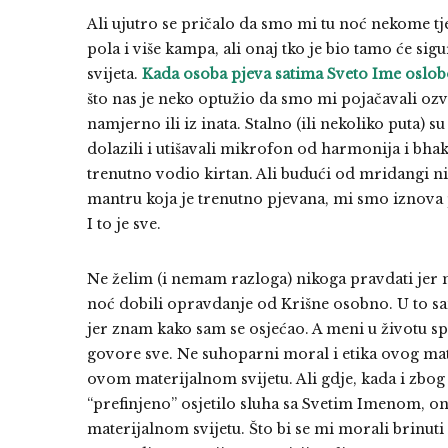
Ali ujutro se pričalo da smo mi tu noć nekome tjer
pola i više kampa, ali onaj tko je bio tamo će si
svijeta.
Kada osoba pjeva satima Sveto Ime oslobo
što nas je neko optužio da smo mi pojačavali oz
namjerno ili iz inata. Stalno (ili nekoliko puta) s
dolazili i utišavali mikrofon od harmonija i bhakt
trenutno vodio kirtan. Ali budući od mridangi n
mantru koja je trenutno pjevana, mi smo iznova 
I to je sve.
Ne želim (i nemam razloga) nikoga pravdati jer 
noć dobili opravdanje od Krišne osobno. U to s
jer znam kako sam se osjećao. A meni u životu s
govore sve. Ne suhoparni moral i etika ovog mater
ovom materijalnom svijetu. Ali gdje, kada i zbo
“prefinjeno” osjetilo sluha sa Svetim Imenom, 
materijalnom svijetu. Što bi se mi morali brinut