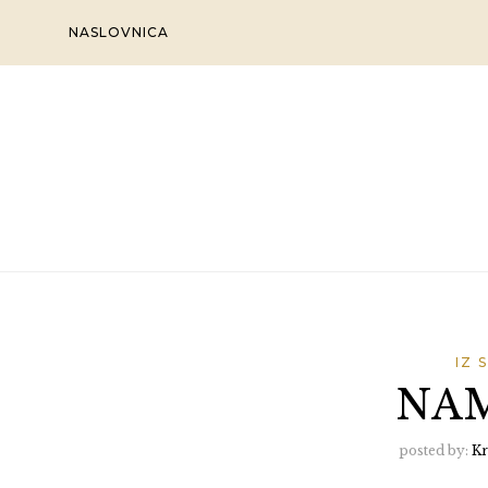
Skip
NASLOVNICA
to
content
IZ 
NAM
posted by:
Kr