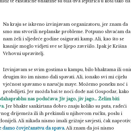
ž te ekstatične bhaktine su bila dva leptirića u kosi tako da
Na kraju se iskreno izvinjavam organizatoru, jer znam da
smo mu stvorili neplanske probleme. Potpuno shvaćam da
nam želi i sljedeće godine osigurati kamp. Ali, kao što se
kasnije moglo vidjeti sve se lijepo završilo. Ipak je Krišna
Vrhovni upravitelj.
Izvinjavam se svim gostima u kampu, bilo bhaktama ili on
drugim što im nismo dali spavati. Ali, ionako svi mi cijelu
vječnost spavamo u naručju maye. Možemo poneku noć i
probdijeti. Jer možda baš te noći dođe naš Gospodar, kako
Mahaprabhu nas podučava: Jiv jago, jiv jago… Želim biti
va.
Jer bhakte sankirtana dobro znaju koliko su puta, radeći
nog drijemeža ili ih prekinuli u njihovom ručku, poslu i
jeli. Ali nikada nismo imali grižnje savjesti, čak naprotiv
 ne damo čovječanstvu da spava.
Ali znam da još nismo