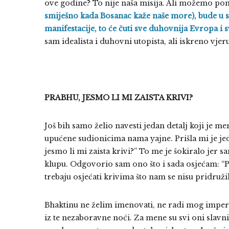
ove godine? To nije naša misija. Ali možemo po
smiješno kada Bosanac kaže naše more), bude u 
manifestacije, to će čuti sve duhovnija Evropa i s
sam idealista i duhovni utopista, ali iskreno vjer
PRABHU, JESMO LI MI ZAISTA KRIVI?
Još bih samo želio navesti jedan detalj koji je me
upućene sudionicima nama yajne. Prišla mi je jedn
jesmo li mi zaista krivi?” To me je šokiralo jer s
klupu. Odgovorio sam ono što i sada osjećam: “Pa
trebaju osjećati krivima što nam se nisu pridružil
Bhaktinu ne želim imenovati, ne radi mog impers
iz te nezaboravne noći. Za mene su svi oni slavn