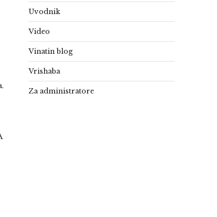
Uvodnik
Video
Vinatin blog
Vrishaba
o
a.
Za administratore
A