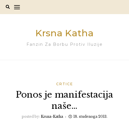
Skip
to
content
Krsna Katha
Fanzin Za Borbu Protiv Iluzije
CRTICE
Ponos je manifestacija
naše…
posted by:
Krsna-Katha
18. studenoga 2013.