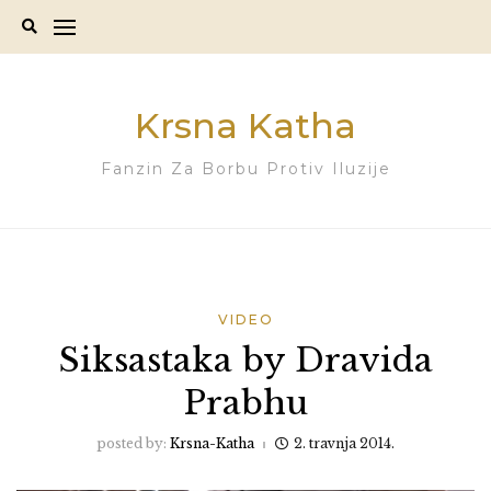
Skip
to
content
Krsna Katha
Fanzin Za Borbu Protiv Iluzije
VIDEO
Siksastaka by Dravida
Prabhu
posted by:
Krsna-Katha
2. travnja 2014.