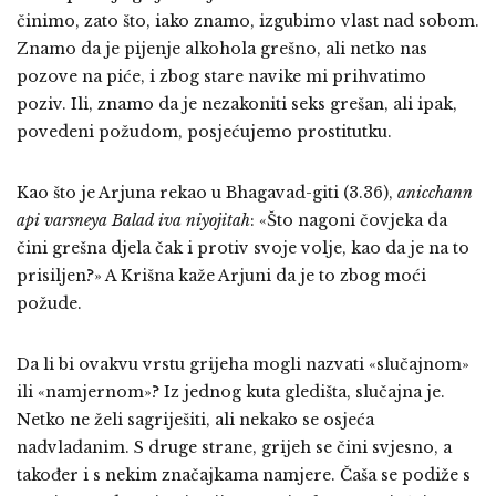
činimo, zato što, iako znamo, izgubimo vlast nad sobom.
Znamo da je pijenje alkohola grešno, ali netko nas
pozove na piće, i zbog stare navike mi prihvatimo
poziv. Ili, znamo da je nezakoniti seks grešan, ali ipak,
povedeni požudom, posjećujemo prostitutku.
Kao što je Arjuna rekao u Bhagavad-giti (3.36),
anicchann
api varsneya Balad iva niyojitah
: «Što nagoni čovjeka da
čini grešna djela čak i protiv svoje volje, kao da je na to
prisiljen?» A Krišna kaže Arjuni da je to zbog moći
požude.
Da li bi ovakvu vrstu grijeha mogli nazvati «slučajnom»
ili «namjernom»? Iz jednog kuta gledišta, slučajna je.
Netko ne želi sagriješiti, ali nekako se osjeća
nadvladanim. S druge strane, grijeh se čini svjesno, a
također i s nekim značajkama namjere. Čaša se podiže s