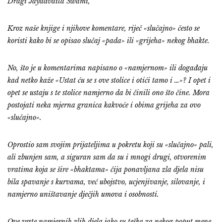
Dragi Jayadvaita Swami,
Kroz naše knjige i njihove komentare, riječ «slučajno» često se
koristi kako bi se opisao slučaj «pada» ili «grijeha» nekog bhakte.
No, što je u komentarima napisano o «namjernom» ili događaju
kad netko kaže «Ustat ću se s ove stolice i otići tamo i …»? I opet i
opet se ustaju s te stolice namjerno da bi činili ono što čine. Mora
postojati neka mjerna granica kakvoće i obima grijeha za ovo
«slučajno».
Oprostio sam svojim prijateljima u pokretu koji su «slučajno» pali,
ali zbunjen sam, a siguran sam da su i mnogi drugi, otvorenim
vratima koja se šire «bhaktama» čija ponavljana zla djela nisu
bila spavanje s kurvama, već ubojstvo, ucjenjivanje, silovanje, i
namjerno uništavanje dječjih umova i osobnosti.
Ove vrste namjernih zlih djela jako su teška za nekog poput mene,