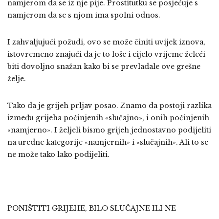
namjerom da se iz nje pije. Prostitutku se posjećuje s
namjerom da se s njom ima spolni odnos.
I zahvaljujući požudi, ovo se može činiti uvijek iznova,
istovremeno znajući da je to loše i cijelo vrijeme želeći
biti dovoljno snažan kako bi se prevladale ove grešne
želje.
Tako da je grijeh prljav posao. Znamo da postoji razlika
između grijeha počinjenih «slučajno», i onih počinjenih
«namjerno». I željeli bismo grijeh jednostavno podijeliti
na uredne kategorije «namjernih» i «slučajnih». Ali to se
ne može tako lako podijeliti.
PONIŠTITI GRIJEHE, BILO SLUČAJNE ILI NE