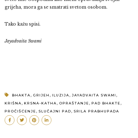
grijeha, mora ga se smatrati svetom osobom.
Tako kažu spisi.
Jayadvaita Swami
,
,
,
,
BHAKTA
GRIJEH
ILUZIJA
JAYADVAITA SWAMI
,
,
,
,
KRIŠNA
KRSNA-KATHA
OPRAŠTANJE
PAD BHAKTE
,
,
PROČIŠĆENJE
SLUČAJNI PAD
SRILA PRABHUPADA