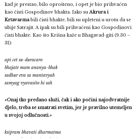
kad je prestao, bilo oprošteno, i opet je bio prihvaćen
kao čisti Gospodinov bhakta. Iako su
Akrura i
Krtavarma
bili čisti bhakte, bili su upleteni u urotu da se
ubije Satrajit. A ipak su bili prihvaćeni kao Gospodinovi
čisti bhakte. Kao što Krišna kaže u Bhagavad-giti (9.30 –
31):
api cet su-duracaro
bhajate mam ananya-bhak
sadhur eva sa mantavyah
samyag vyavasito hi sah
«Onaj tko predano služi, čak i ako počini najodvratnije
djelo, treba se smatrati svetim, jer je pravilno utemeljen
u svojoj odlučnosti.»
ksipram bhavati dharmatma