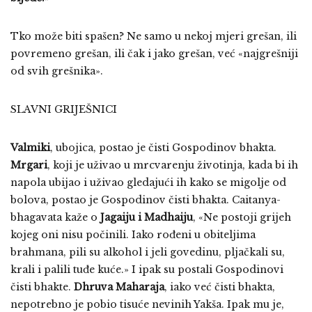
Tko može biti spašen? Ne samo u nekoj mjeri grešan, ili
povremeno grešan, ili čak i jako grešan, već «najgrešniji
od svih grešnika».
SLAVNI GRIJEŠNICI
Valmiki
, ubojica, postao je čisti Gospodinov bhakta.
Mrgari
, koji je uživao u mrcvarenju životinja, kada bi ih
napola ubijao i uživao gledajući ih kako se migolje od
bolova, postao je Gospodinov čisti bhakta. Caitanya-
bhagavata kaže o
Jagaiju i Madhaiju
, «Ne postoji grijeh
kojeg oni nisu počinili. Iako rođeni u obiteljima
brahmana, pili su alkohol i jeli govedinu, pljačkali su,
krali i palili tuđe kuće.» I ipak su postali Gospodinovi
čisti bhakte.
Dhruva Maharaja
, iako već čisti bhakta,
nepotrebno je pobio tisuće nevinih Yakša. Ipak mu je,