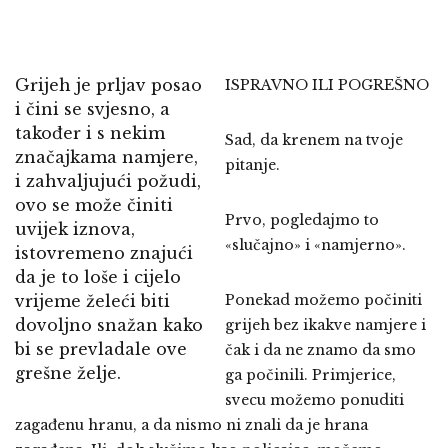
Grijeh je prljav posao
ISPRAVNO ILI POGREŠNO
i čini se svjesno, a
također i s nekim
Sad, da krenem na tvoje
značajkama namjere,
pitanje.
i zahvaljujući požudi,
ovo se može činiti
Prvo, pogledajmo to
uvijek iznova,
«slučajno» i «namjerno».
istovremeno znajući
da je to loše i cijelo
vrijeme želeći biti
Ponekad možemo počiniti
dovoljno snažan kako
grijeh bez ikakve namjere i
bi se prevladale ove
čak i da ne znamo da smo
grešne želje.
ga počinili. Primjerice,
svecu možemo ponuditi
zagađenu hranu, a da nismo ni znali da je hrana