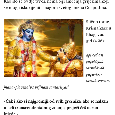
Kao što se ovdje tvrdi, nema ograničenja grijesima koji
se mogu iskorijeniti snagom svetog imena Gospodina.
Slično tome,
Krišna kaže u
Bhagavad-
giti (4.36):
api ced asi
papebhyah
sarvebhyah
papa-krt-
tamah sarvam
jnana-plavenaiva vrjinam santarisyasi
«Čak i ako si najgrešniji od svih grešnika, ako se nalaziš
u lađi transcendentalnog znanja, prijeći ćeš ocean
bijede.»