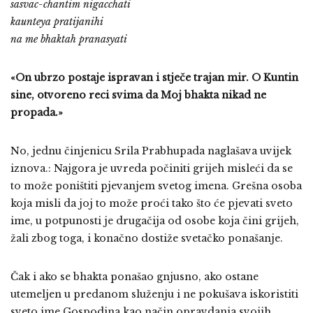
sasvac-chantim nigacchati
kaunteya pratijanihi
na me bhaktah pranasyati
«On ubrzo postaje ispravan i stječe trajan mir. O Kuntin
sine, otvoreno reci svima da Moj bhakta nikad ne
propada.»
No, jednu činjenicu Srila Prabhupada naglašava uvijek
iznova.: Najgora je uvreda počiniti grijeh misleći da se
to može poništiti pjevanjem svetog imena. Grešna osoba
koja misli da joj to može proći tako što će pjevati sveto
ime, u potpunosti je drugačija od osobe koja čini grijeh,
žali zbog toga, i konačno dostiže svetačko ponašanje.
Čak i ako se bhakta ponašao gnjusno, ako ostane
utemeljen u predanom služenju i ne pokušava iskoristiti
sveto ime Gospodina kao način opravdanja svojih