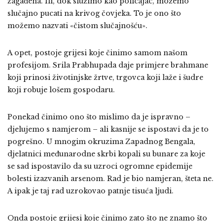
zagađena. Ili, dok služimo kao policajac, možemo
slučajno pucati na krivog čovjeka. To je ono što
možemo nazvati «čistom slučajnošću».
A opet, postoje grijesi koje činimo samom našom
profesijom. Srila Prabhupada daje primjere brahmane
koji prinosi životinjske žrtve, trgovca koji laže i šudre
koji robuje lošem gospodaru.
Ponekad činimo ono što mislimo da je ispravno –
djelujemo s namjerom – ali kasnije se ispostavi da je to
pogrešno. U mnogim okruzima Zapadnog Bengala,
djelatnici međunarodne skrbi kopali su bunare za koje
se sad ispostavilo da su uzroci ogromne epidemije
bolesti izazvanih arsenom. Rad je bio namjeran, šteta ne.
A ipak je taj rad uzrokovao patnje tisuća ljudi.
Onda postoje grijesi koje činimo zato što ne znamo što