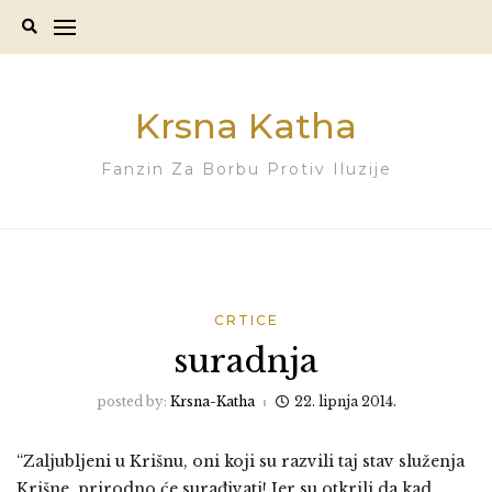
Skip
to
content
Krsna Katha
Fanzin Za Borbu Protiv Iluzije
CRTICE
suradnja
posted by:
Krsna-Katha
22. lipnja 2014.
“Zaljubljeni u Krišnu, oni koji su razvili taj stav služenja
Krišne, prirodno će surađivati! Jer su otkrili da kad