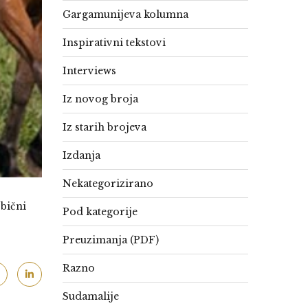
Gargamunijeva kolumna
Inspirativni tekstovi
Interviews
Iz novog broja
Iz starih brojeva
Izdanja
Nekategorizirano
obični
Pod kategorije
Preuzimanja (PDF)
Razno
Sudamalije