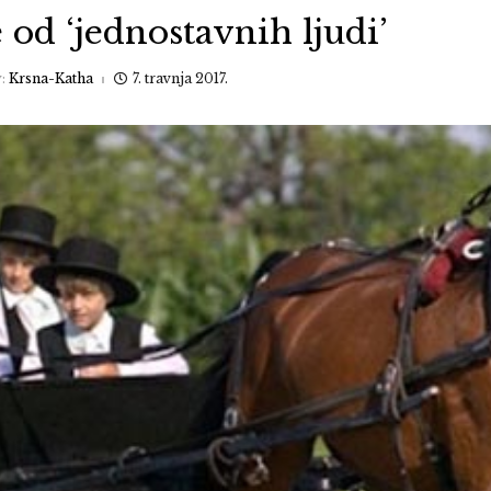
 od ‘jednostavnih ljudi’
y:
Krsna-Katha
7. travnja 2017.