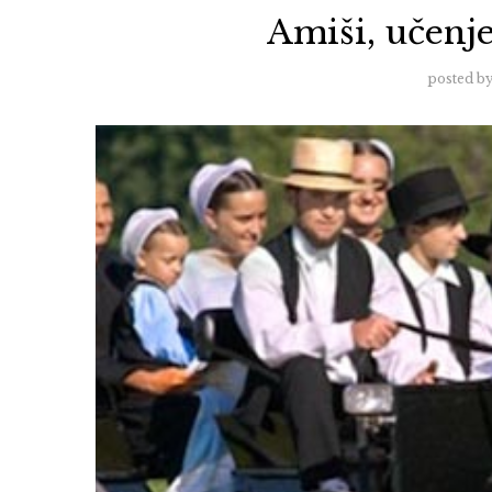
Amiši, učenje
posted b