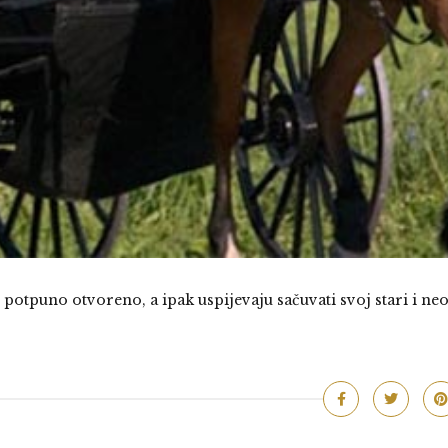
otpuno otvoreno, a ipak uspijevaju sačuvati svoj stari i ne