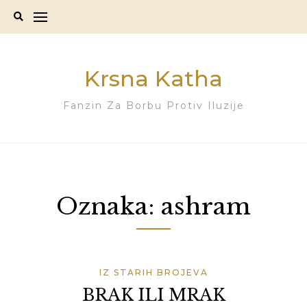
Skip
to
content
Krsna Katha
Fanzin Za Borbu Protiv Iluzije
Oznaka:
ashram
IZ STARIH BROJEVA
BRAK ILI MRAK