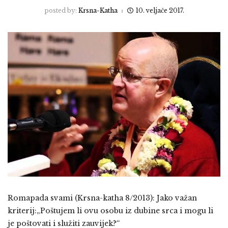
posted by:
Krsna-Katha
10. veljače 2017.
Romapada svami (Krsna-katha 8/2013): Jako važan
kriterij:„Poštujem li ovu osobu iz dubine srca i mogu li
je poštovati i služiti zauvijek?“