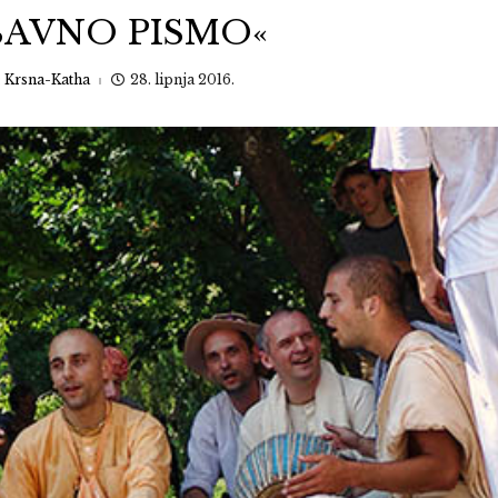
BAVNO PISMO«
:
Krsna-Katha
28. lipnja 2016.