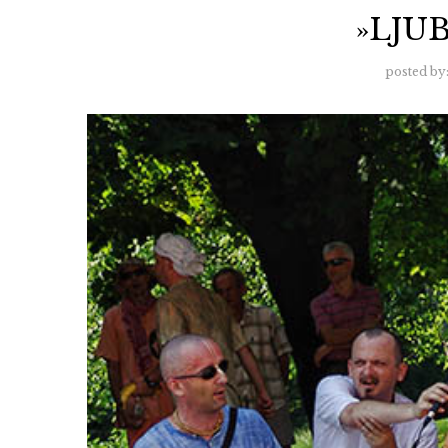
»LJU
posted by