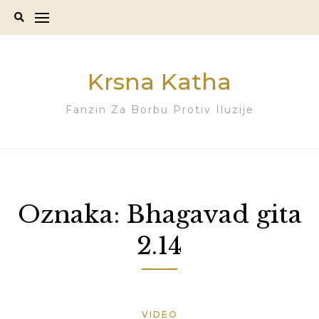
Skip
to
content
Krsna Katha
Fanzin Za Borbu Protiv Iluzije
Oznaka:
Bhagavad gita
2.14
VIDEO