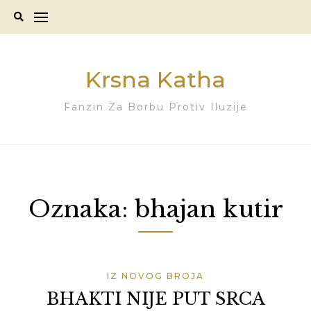
Skip
to
content
Krsna Katha
Fanzin Za Borbu Protiv Iluzije
Oznaka:
bhajan kutir
IZ NOVOG BROJA
BHAKTI NIJE PUT SRCA