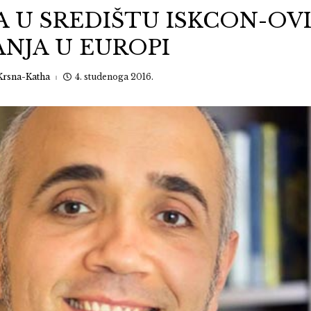
A U SREDIŠTU ISKCON-OV
ANJA U EUROPI
Krsna-Katha
4. studenoga 2016.