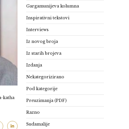
Gargamunijeva kolumna
Inspirativni tekstovi
Interviews
Iz novog broja
Iz starih brojeva
Izdanja
Nekategorizirano
Pod kategorije
a-katha
Preuzimanja (PDF)
Razno
Sudamalije