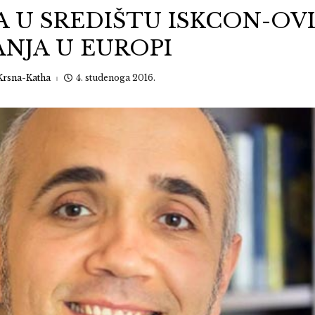
A U SREDIŠTU ISKCON-OV
ANJA U EUROPI
Krsna-Katha
4. studenoga 2016.