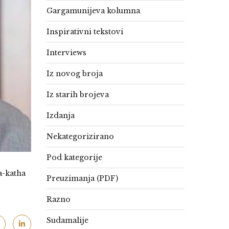
Gargamunijeva kolumna
Inspirativni tekstovi
Interviews
Iz novog broja
Iz starih brojeva
Izdanja
Nekategorizirano
Pod kategorije
a-katha
Preuzimanja (PDF)
Razno
Sudamalije