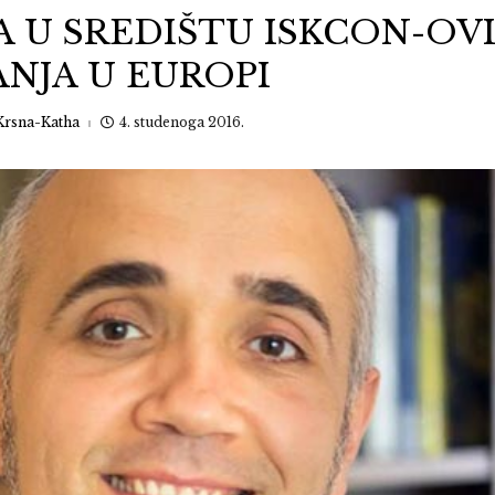
A U SREDIŠTU ISKCON-OV
ANJA U EUROPI
Krsna-Katha
4. studenoga 2016.