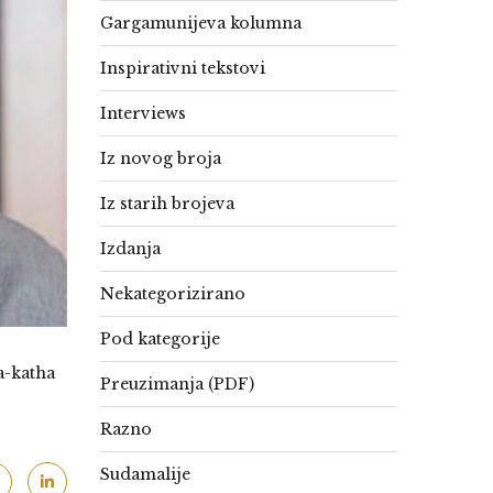
Gargamunijeva kolumna
Inspirativni tekstovi
Interviews
Iz novog broja
Iz starih brojeva
Izdanja
Nekategorizirano
Pod kategorije
a-katha
Preuzimanja (PDF)
Razno
Sudamalije