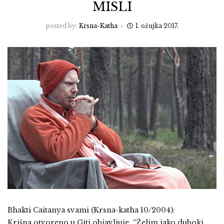
MISLI
posted by:
Krsna-Katha
1. ožujka 2017.
Bhakti Caitanya svami (Krsna-katha 10/2004):
Krišna otvoreno u Giti objavljuje, “Želim jako duboki