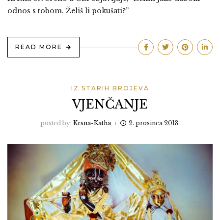
odnos s tobom. Želiš li pokušati?”
READ MORE
IZ STARIH BROJEVA
VJENČANJE
posted by:
Krsna-Katha
2. prosinca 2013.