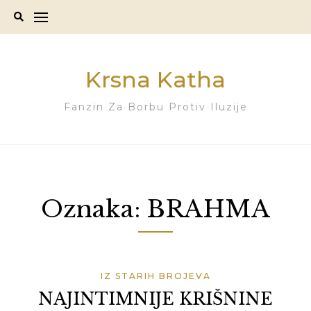
Skip
to
content
Krsna Katha
Fanzin Za Borbu Protiv Iluzije
Oznaka:
BRAHMA
IZ STARIH BROJEVA
NAJINTIMNIJE KRIŠNINE