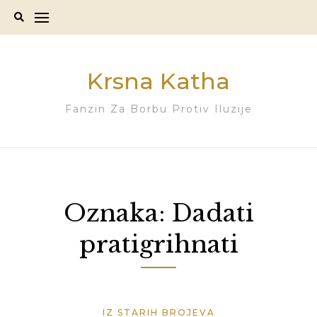
Skip
to
content
Krsna Katha
Fanzin Za Borbu Protiv Iluzije
Oznaka:
Dadati
pratigrihnati
IZ STARIH BROJEVA