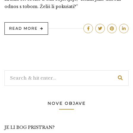
odnos s tobom. Želiš li pokušati?”
READ MORE
NOVE OBJAVE
JE LI BOG PRISTRAN?