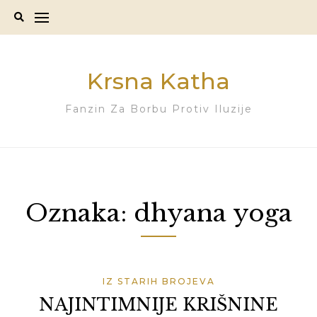
Skip
to
content
Krsna Katha
Fanzin Za Borbu Protiv Iluzije
Oznaka:
dhyana yoga
IZ STARIH BROJEVA
NAJINTIMNIJE KRIŠNINE