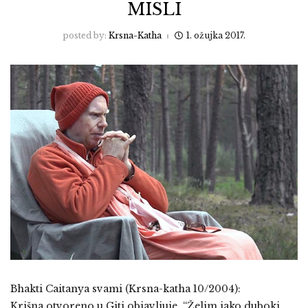
MISLI
posted by:
Krsna-Katha
1. ožujka 2017.
Bhakti Caitanya svami (Krsna-katha 10/2004):
Krišna otvoreno u Giti objavljuje, “Želim jako duboki