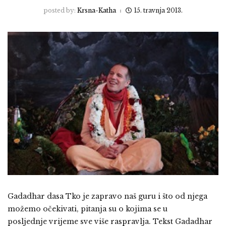
posted by:
Krsna-Katha
15. travnja 2013.
Gadadhar dasa Tko je zapravo naš guru i što od njega
možemo očekivati, pitanja su o kojima se u
posljednje vrijeme sve više raspravlja. Tekst Gadadhar