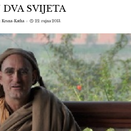
 DVA SVIJETA
:
Krsna-Katha
22. rujna 2013.