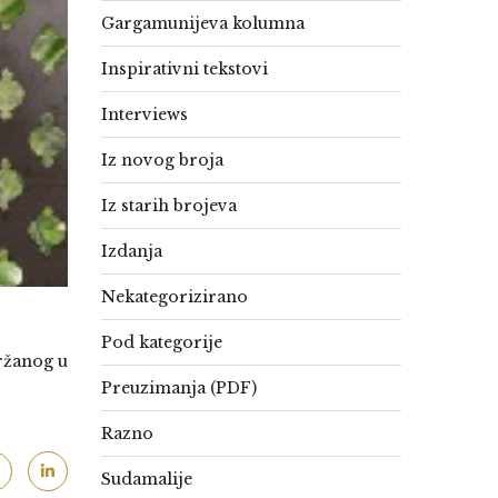
Gargamunijeva kolumna
Inspirativni tekstovi
Interviews
Iz novog broja
Iz starih brojeva
Izdanja
Nekategorizirano
Pod kategorije
držanog u
Preuzimanja (PDF)
Razno
Sudamalije