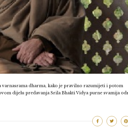
a varnasrama dharma, kako je pravilno razumijeti i potom
u ovom dijelu predavanja Srila Bhakti Vidya purne svamija o