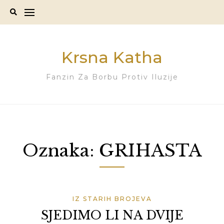
Skip
to
content
Krsna Katha
Fanzin Za Borbu Protiv Iluzije
Oznaka:
GRIHASTA
IZ STARIH BROJEVA
SJEDIMO LI NA DVIJE