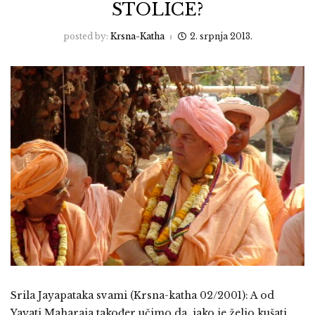
STOLICE?
posted by:
Krsna-Katha
2. srpnja 2013.
Srila Jayapataka svami (Krsna-katha 02/2001): A od
Yayati Maharaja također učimo da, iako je želio kušati