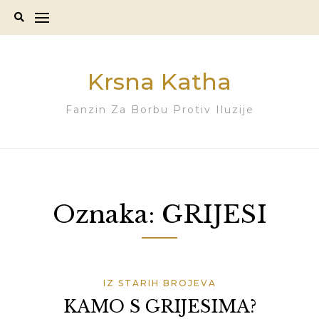
Skip
to
content
Krsna Katha
Fanzin Za Borbu Protiv Iluzije
Oznaka:
GRIJESI
IZ STARIH BROJEVA
KAMO S GRIJESIMA?