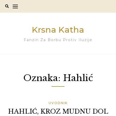
Skip
to
content
Krsna Katha
Fanzin Za Borbu Protiv Iluzije
Oznaka:
Hahlić
UVODNIK
HAHLIĆ, KROZ MUDNU DOL