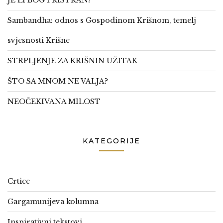
JE LI BOG PRISTRAN?
Sambandha: odnos s Gospodinom Krišnom, temelj
svjesnosti Krišne
STRPLJENJE ZA KRIŠNIN UŽITAK
ŠTO SA MNOM NE VALJA?
NEOČEKIVANA MILOST
KATEGORIJE
Crtice
Gargamunijeva kolumna
Inspirativni tekstovi