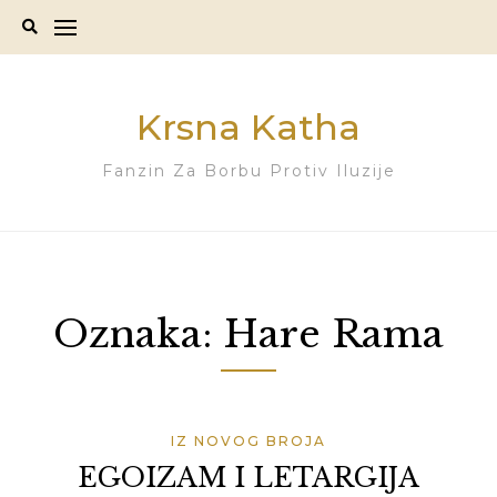
Skip
to
content
Krsna Katha
Fanzin Za Borbu Protiv Iluzije
Oznaka:
Hare Rama
IZ NOVOG BROJA
EGOIZAM I LETARGIJA