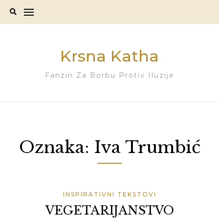
Skip
to
content
Krsna Katha
Fanzin Za Borbu Protiv Iluzije
Oznaka:
Iva Trumbić
INSPIRATIVNI TEKSTOVI
VEGETARIJANSTVO