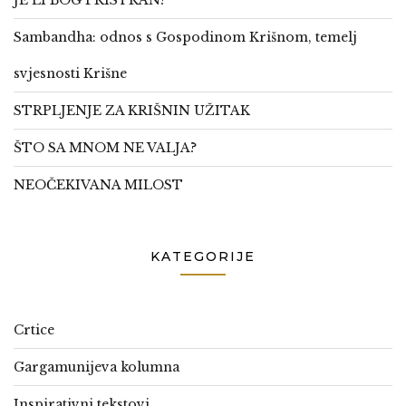
JE LI BOG PRISTRAN?
Sambandha: odnos s Gospodinom Krišnom, temelj
svjesnosti Krišne
STRPLJENJE ZA KRIŠNIN UŽITAK
ŠTO SA MNOM NE VALJA?
NEOČEKIVANA MILOST
KATEGORIJE
Crtice
Gargamunijeva kolumna
Inspirativni tekstovi