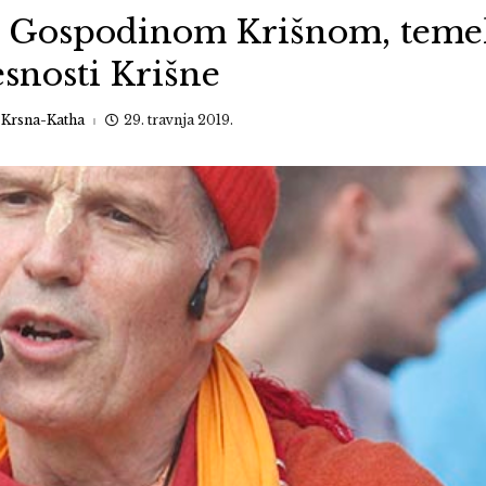
 Gospodinom Krišnom, temel
esnosti Krišne
:
Krsna-Katha
29. travnja 2019.