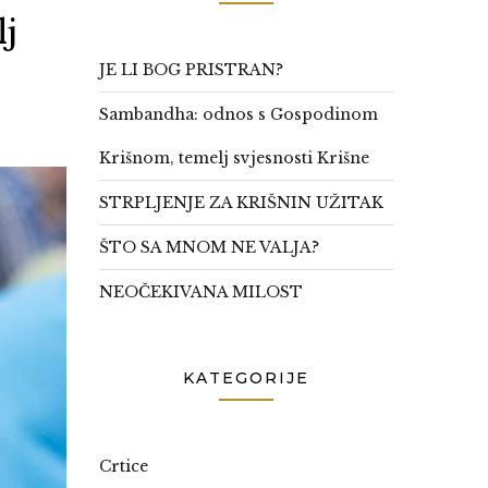
j
JE LI BOG PRISTRAN?
Sambandha: odnos s Gospodinom
Krišnom, temelj svjesnosti Krišne
STRPLJENJE ZA KRIŠNIN UŽITAK
ŠTO SA MNOM NE VALJA?
NEOČEKIVANA MILOST
KATEGORIJE
Crtice