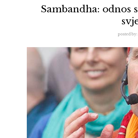
Sambandha: odnos s
svj
posted by