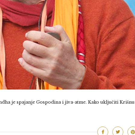
ha je spajanje Gospodina i jiva-atme. Kako uključiti Krišnu