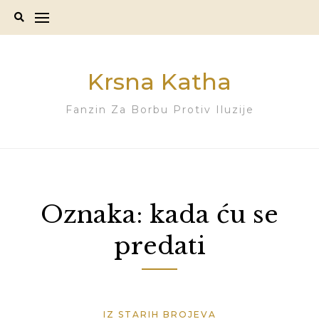
Skip
to
content
Krsna Katha
Fanzin Za Borbu Protiv Iluzije
Oznaka:
kada ću se
predati
IZ STARIH BROJEVA