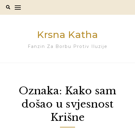
Skip
to
content
Krsna Katha
Fanzin Za Borbu Protiv Iluzije
Oznaka:
Kako sam
došao u svjesnost
Krišne