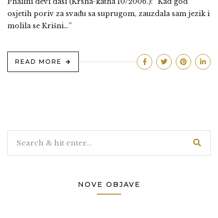
Phalini devi dasi (Krsna-katha 10/2006.): “Kad god
osjetih poriv za svađu sa suprugom, zauzdala sam jezik i
molila se Krišni…”
READ MORE
NOVE OBJAVE