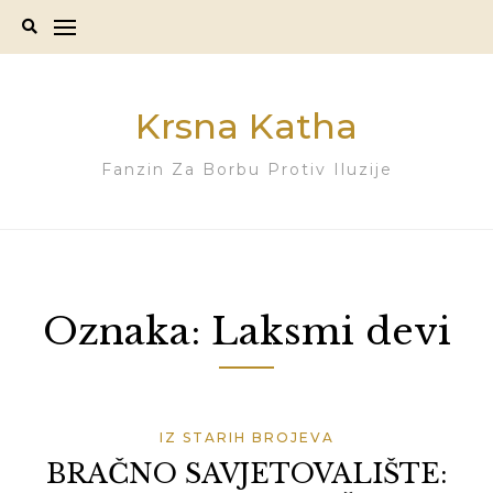
Skip
to
content
Krsna Katha
Fanzin Za Borbu Protiv Iluzije
Oznaka:
Laksmi devi
IZ STARIH BROJEVA
BRAČNO SAVJETOVALIŠTE: