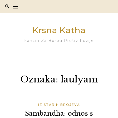
Skip
to
content
Krsna Katha
Fanzin Za Borbu Protiv Iluzije
Oznaka:
laulyam
IZ STARIH BROJEVA
Sambandha: odnos s