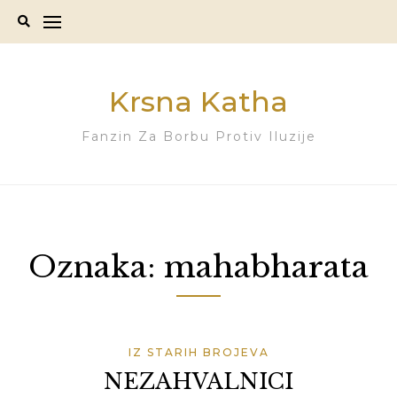
Skip
to
content
Krsna Katha
Fanzin Za Borbu Protiv Iluzije
Oznaka:
mahabharata
IZ STARIH BROJEVA
NEZAHVALNICI