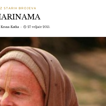
IZ STARIH BROJEVA
HARINAMA
:
Krsna-Katha
27. veljače 2015.