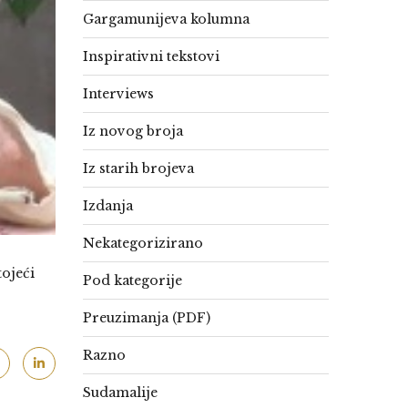
Gargamunijeva kolumna
Inspirativni tekstovi
Interviews
Iz novog broja
Iz starih brojeva
Izdanja
Nekategorizirano
tojeći
Pod kategorije
Preuzimanja (PDF)
Razno
Sudamalije