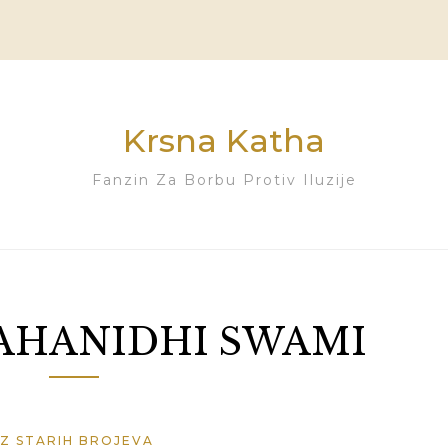
Krsna Katha
Fanzin Za Borbu Protiv Iluzije
AHANIDHI SWAMI
IZ STARIH BROJEVA