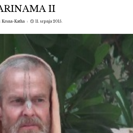
ARINAMA II
:
Krsna-Katha
11. srpnja 2015.