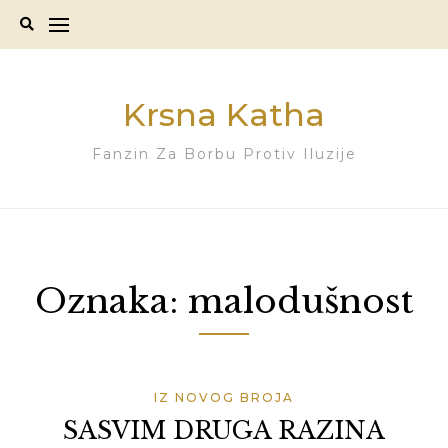
Skip
to
content
Krsna Katha
Fanzin Za Borbu Protiv Iluzije
Oznaka:
malodušnost
IZ NOVOG BROJA
SASVIM DRUGA RAZINA