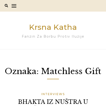
Skip
to
content
Krsna Katha
Fanzin Za Borbu Protiv Iluzije
Oznaka:
Matchless Gift
INTERVIEWS
BHAKTA IZ NUŠTRA U