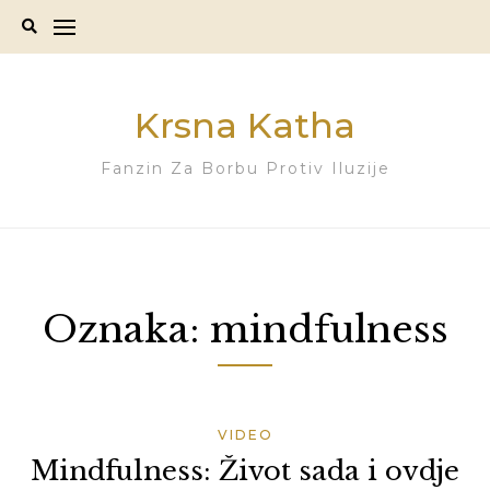
Skip
to
content
Krsna Katha
Fanzin Za Borbu Protiv Iluzije
Oznaka:
mindfulness
VIDEO
Mindfulness: Život sada i ovdje