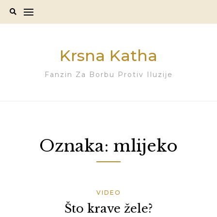
Skip
to
content
Krsna Katha
Fanzin Za Borbu Protiv Iluzije
Oznaka:
mlijeko
VIDEO
Što krave žele?