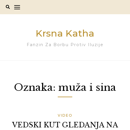
Skip
to
content
Krsna Katha
Fanzin Za Borbu Protiv Iluzije
Oznaka:
muža i sina
VIDEO
VEDSKI KUT GLEDANJA NA