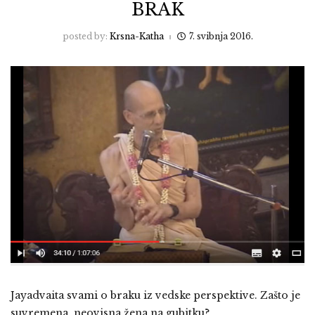
BRAK
posted by:
Krsna-Katha
7. svibnja 2016.
Jayadvaita svami o braku iz vedske perspektive. Zašto je
suvremena, neovisna žena na gubitku?