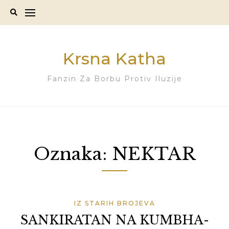
Skip
to
content
Krsna Katha
Fanzin Za Borbu Protiv Iluzije
Oznaka:
NEKTAR
IZ STARIH BROJEVA
SANKIRATAN NA KUMBHA-