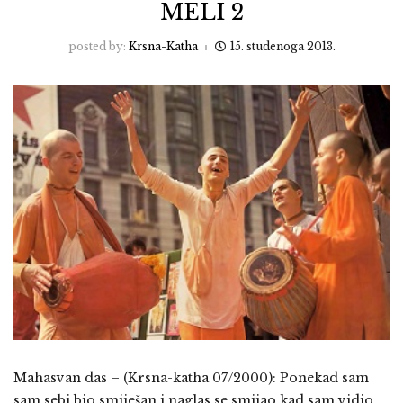
MELI 2
posted by:
Krsna-Katha
15. studenoga 2013.
Mahasvan das – (Krsna-katha 07/2000): Ponekad sam
sam sebi bio smiješan i naglas se smijao kad sam vidio