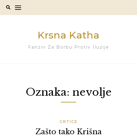
Skip
to
content
Krsna Katha
Fanzin Za Borbu Protiv Iluzije
Oznaka:
nevolje
CRTICE
Zašto tako Krišna