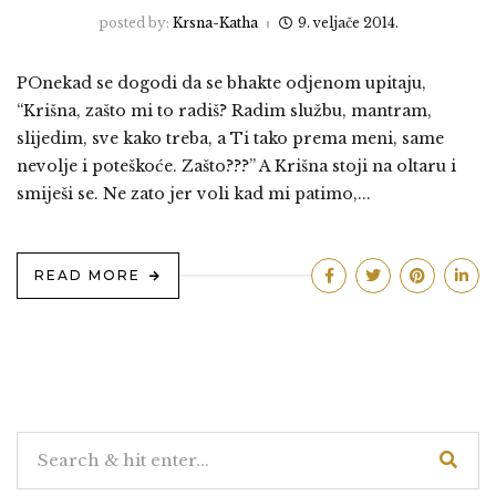
posted by:
Krsna-Katha
9. veljače 2014.
POnekad se dogodi da se bhakte odjenom upitaju,
“Krišna, zašto mi to radiš? Radim službu, mantram,
slijedim, sve kako treba, a Ti tako prema meni, same
nevolje i poteškoće. Zašto???” A Krišna stoji na oltaru i
smiješi se. Ne zato jer voli kad mi patimo,...
READ MORE