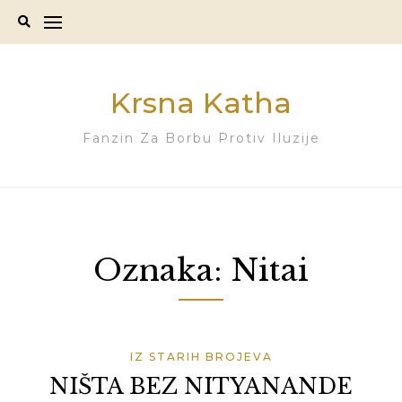
Skip
to
content
Krsna Katha
Fanzin Za Borbu Protiv Iluzije
Oznaka:
Nitai
IZ STARIH BROJEVA
NIŠTA BEZ NITYANANDE