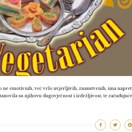
to ne emotivnih, već vrlo uvjerljivih, znanstvenih, ima napret
novila su njihovu dugovječnost i izdržljivost, te začuđujuće