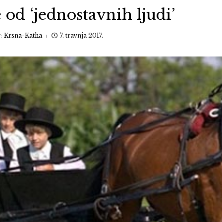
 od ‘jednostavnih ljudi’
y:
Krsna-Katha
7. travnja 2017.