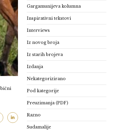
Gargamunijeva kolumna
Inspirativni tekstovi
Interviews
Iz novog broja
Iz starih brojeva
Izdanja
Nekategorizirano
obični
Pod kategorije
Preuzimanja (PDF)
Razno
Sudamalije