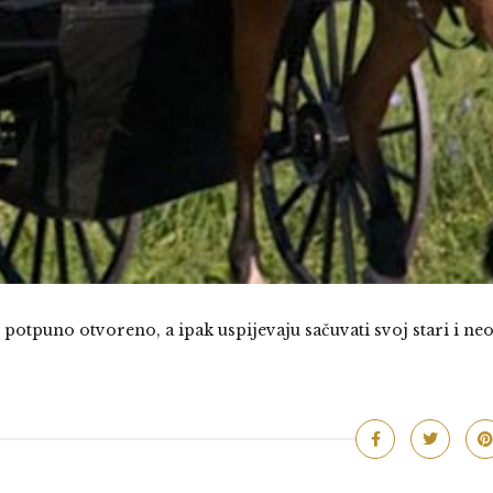
otpuno otvoreno, a ipak uspijevaju sačuvati svoj stari i ne