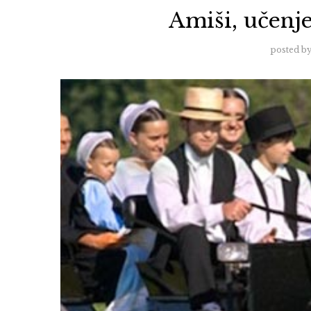
Amiši, učenje
posted b