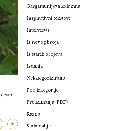
Gargamunijeva kolumna
Inspirativni tekstovi
Interviews
Iz novog broja
Iz starih brojeva
Izdanja
Nekategorizirano
Pod kategorije
ečesto
Preuzimanja (PDF)
Razno
Sudamalije