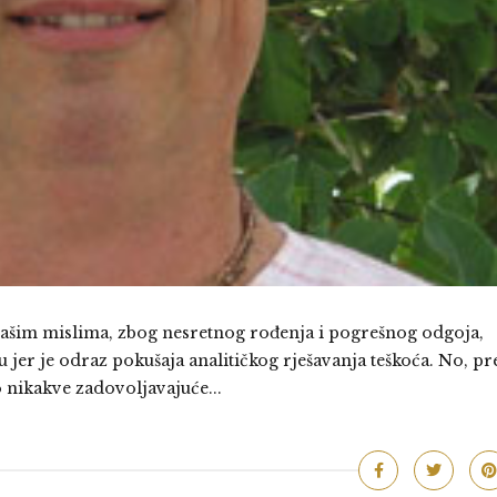
našim mislima, zbog nesretnog rođenja i pogrešnog odgoja,
u jer je odraz pokušaja analitičkog rješavanja teškoća. No, pr
 nikakve zadovoljavajuće...