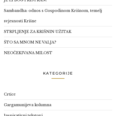
JE LI BOG PRISTRAN?
Sambandha: odnos s Gospodinom Krišnom, temelj
svjesnosti Krišne
STRPLJENJE ZA KRIŠNIN UŽITAK
ŠTO SA MNOM NE VALJA?
NEOČEKIVANA MILOST
KATEGORIJE
Crtice
Gargamunijeva kolumna
Inspirativni tekstovi