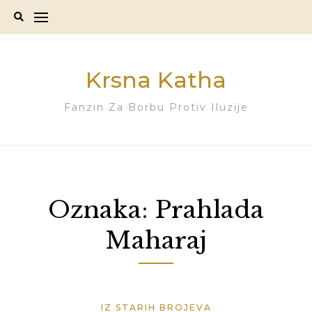
Skip
to
content
Krsna Katha
Fanzin Za Borbu Protiv Iluzije
Oznaka:
Prahlada
Maharaj
IZ STARIH BROJEVA